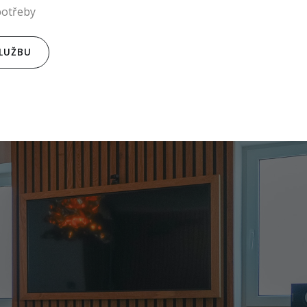
potřeby
LUŽBU