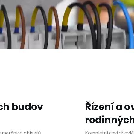
ích budov
Řízení a o
rodinnýc
komerčních objektů,
Kompletní chytré ovl