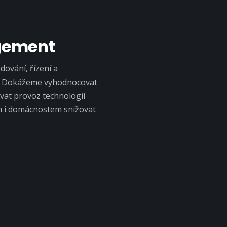
gement
ování, řízení a
h. Dokážeme vyhodnocovat
vat provoz technologií
m i domácnostem snižovat