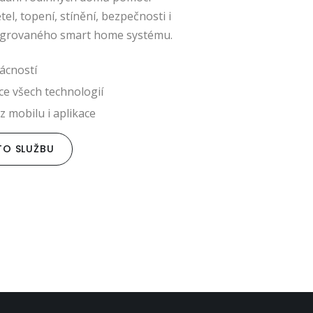
el, topení, stínění, bezpečnosti i
tegrovaného smart home systému.
ácností
ce všech technologií
z mobilu i aplikace
TO SLUŽBU