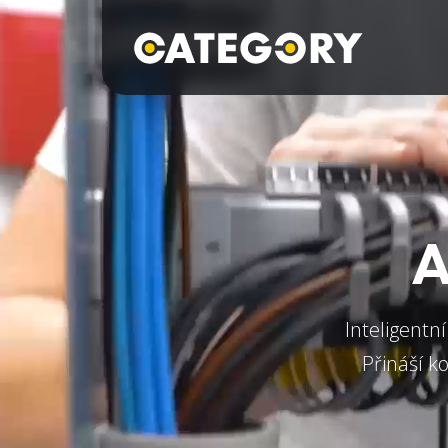
A
Inteligentn
Přináší k