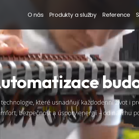
O nás
Produkty a služby
Reference
S
utomatizace bud
í technologie, které usnadňují každodenní život i p
omfort, bezpečnost a úspory energií – od návrhu po 