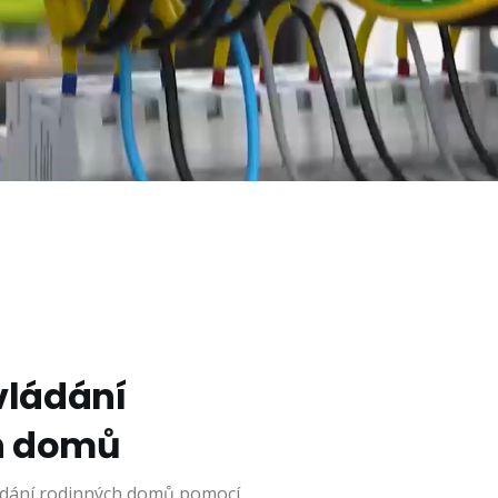
vládání
h domů
ádání rodinných domů pomocí