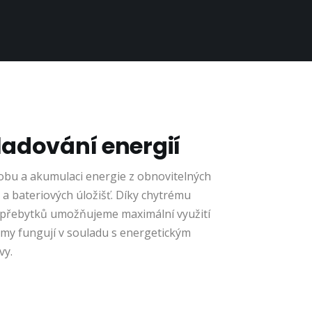
ladování energií
robu a akumulaci energie z obnovitelných
 a bateriových úložišť. Díky chytrému
í přebytků umožňujeme maximální využití
émy fungují v souladu s energetickým
vy.