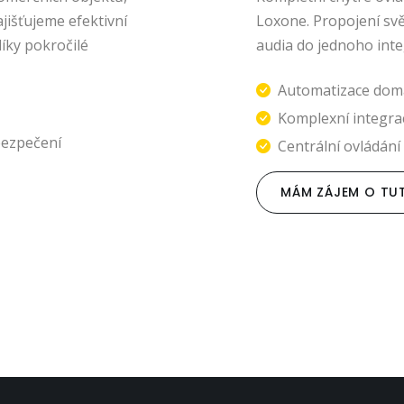
jišťujeme efektivní
Loxone. Propojení svět
íky pokročilé
audia do jednoho in
Automatizace dom
Komplexní integra
bezpečení
Centrální ovládání 
MÁM ZÁJEM O TU