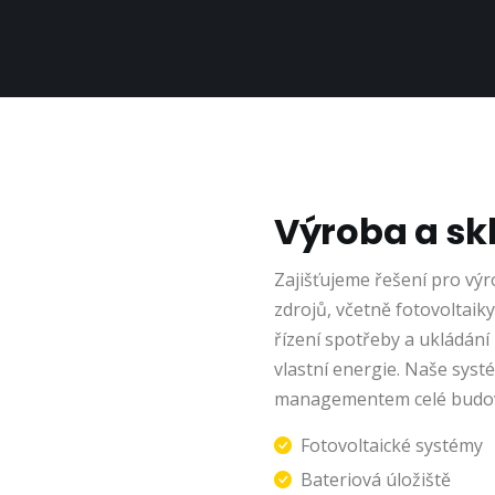
Výroba a sk
Zajišťujeme řešení pro vý
zdrojů, včetně fotovoltaiky
řízení spotřeby a ukládán
vlastní energie. Naše syst
managementem celé budo
Fotovoltaické systémy
Bateriová úložiště