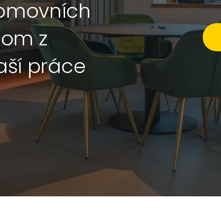
domovních
nom z
naší práce