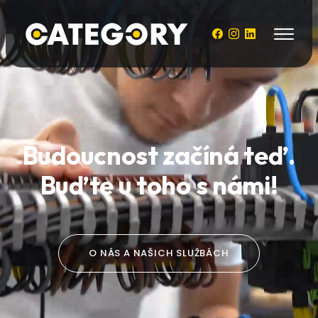
Budoucnost začíná teď.
Buďte u toho s námi!
O NÁS A NAŠICH SLUŽBÁCH